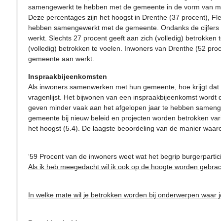
samengewerkt te hebben met de gemeente in de vorm van me
Deze percentages zijn het hoogst in Drenthe (37 procent), Fle
hebben samengewerkt met de gemeente. Ondanks de cijfers hi
werkt. Slechts 27 procent geeft aan zich (volledig) betrokke
(volledig) betrokken te voelen. Inwoners van Drenthe (52 pro
gemeente aan werkt.
Inspraakbijeenkomsten
Als inwoners samenwerken met hun gemeente, hoe krijgt dat
vragenlijst. Het bijwonen van een inspraakbijeenkomst wordt
geven minder vaak aan het afgelopen jaar te hebben samenge
gemeente bij nieuw beleid en projecten worden betrokken var
het hoogst (5.4). De laagste beoordeling van de manier waar
‘59 Procent van de inwoners weet wat het begrip burgerpartici
Als ik heb meegedacht wil ik ook op de hoogte worden gebrach
In welke mate wil je betrokken worden bij onderwerpen waar