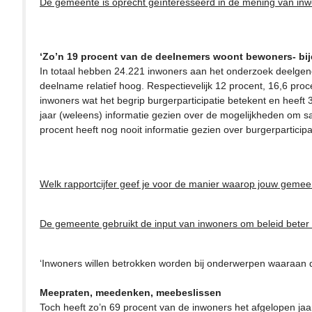
De gemeente is oprecht geïnteresseerd in de mening van in
‘Zo’n 19 procent van de deelnemers woont bewoners- bij
In totaal hebben 24.221 inwoners aan het onderzoek deelgeno
deelname relatief hoog. Respectievelijk 12 procent, 16,6 pro
inwoners wat het begrip burgerparticipatie betekent en heeft 
jaar (weleens) informatie gezien over de mogelijkheden om 
procent heeft nog nooit informatie gezien over burgerpartici
Welk rapportcijfer geef je voor de manier waarop jouw gemee
De gemeente gebruikt de input van inwoners om beleid beter
‘Inwoners willen betrokken worden bij onderwerpen waaraan 
Meepraten, meedenken, meebeslissen
Toch heeft zo’n 69 procent van de inwoners het afgelopen ja