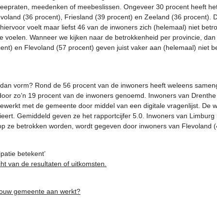
epraten, meedenken of meebeslissen. Ongeveer 30 procent heeft het
voland (36 procent), Friesland (39 procent) en Zeeland (36 procent). D
ervoor voelt maar liefst 46 van de inwoners zich (helemaal) niet be
n te voelen. Wanneer we kijken naar de betrokkenheid per provincie, d
cent) en Flevoland (57 procent) geven juist vaker aan (helemaal) niet 
 dan vorm? Rond de 56 procent van de inwoners heeft weleens samenge
 door zo’n 19 procent van de inwoners genoemd. Inwoners van Drenthe 
werkt met de gemeente door middel van een digitale vragenlijst. De 
ieert. Gemiddeld geven ze het rapportcijfer 5.0. Inwoners van Limbur
op ze betrokken worden, wordt gegeven door inwoners van Flevoland (4
patie betekent’
t van de resultaten of uitkomsten.
 jouw gemeente aan werkt?