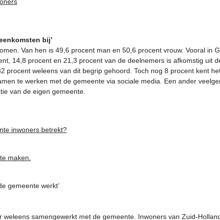
woners
eenkomsten bij’
men. Van hen is 49,6 procent man en 50,6 procent vrouw. Vooral in G
cent, 14,8 procent en 21,3 procent van de deelnemers is afkomstig uit
32 procent weleens van dit begrip gehoord. Toch nog 8 procent kent het
samen te werken met de gemeente via sociale media. Een ander veelge
patie van de eigen gemeente.
nte inwoners betrekt?
 te maken.
de gemeente werkt’
ar weleens samengewerkt met de gemeente. Inwoners van Zuid-Holland (